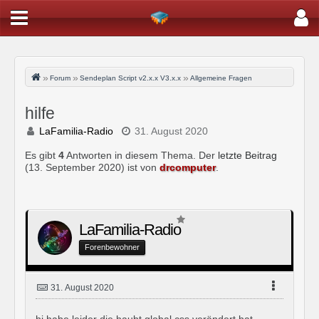
Forum
Sendeplan Script v2.x.x V3.x.x
Allgemeine Fragen
hilfe
LaFamilia-Radio
31. August 2020
Es gibt
4
Antworten in diesem Thema. Der
letzte Beitrag
(
13. September 2020
) ist von
drcomputer
.
LaFamilia-Radio
Forenbewohner
31. August 2020