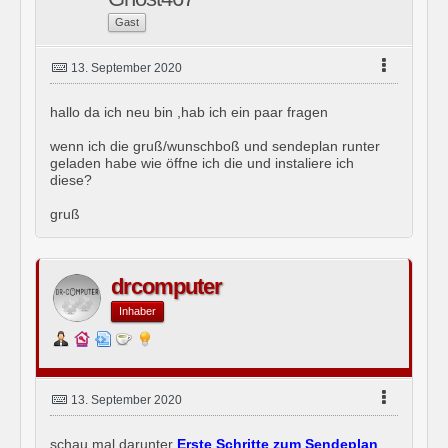
    padding: .4rem .75rem;
Gast
    font-size: 1rem;
}
13. September 2020
.custom-select {
hallo da ich neu bin ,hab ich ein paar fragen
    font-size: 1rem;
}
wenn ich die gruß/wunschboß und sendeplan runter
geladen habe wie öffne ich die und instaliere ich
diese?
div.clear {
    clear: both;
gruß
}
div#content {
drcomputer
    min-height: 250px;
Inhaber
    padding: 10px;
    background: #FFF;
}
13. September 2020
div#wrapper {
schau mal darunter
Erste Schritte zum Sendeplan