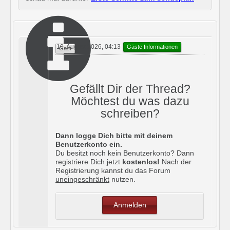
    box-shadow: 0 0 5px #333;
}
nav {
10. August 2026, 04:13
    width: 100%;
Gäste Informationen
Gast
}
ul.nav#headnav {
Gefällt Dir der Thread?
    margin: 0 auto;
Möchtest du was dazu
    padding: 0;
schreiben?
    list-style-type: none;
}
Dann logge Dich bitte mit deinem
Benutzerkonto ein.
ul.nav#headnav li {
Du besitzt noch kein Benutzerkonto? Dann
    float: left;
registriere Dich jetzt
kostenlos!
Nach der
Registrierung kannst du das Forum
    border-right: 1px solid #66
uneingeschränkt
nutzen.
6;
}
Anmelden
ul.nav#headnav li a {
    display: block;