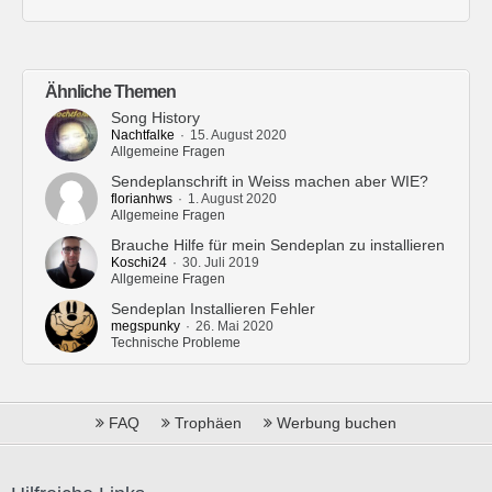
    padding: 7px 20px;
    min-width: 65px;
    text-align: center;
    color: #FFF;
Ähnliche Themen
    text-decoration: none;
Song History
}
Nachtfalke
15. August 2020
Allgemeine Fragen
Sendeplanschrift in Weiss machen aber WIE?
ul.nav#headnav li span#headline 
florianhws
1. August 2020
{
Allgemeine Fragen
    display: block;
Brauche Hilfe für mein Sendeplan zu installieren
    font-size: 18px;
Koschi24
30. Juli 2019
    color: #FFF;
Allgemeine Fragen
    font-weight: 700;
Sendeplan Installieren Fehler
    padding: 12px 25px;
megspunky
26. Mai 2020
Technische Probleme
}
ul.nav#headnav li a.active,
ul.nav#headnav li a:hover:not(.a
FAQ
Trophäen
Werbung buchen
ctive),
ul.nav#headnav li a:focus:not(.a
ctive),