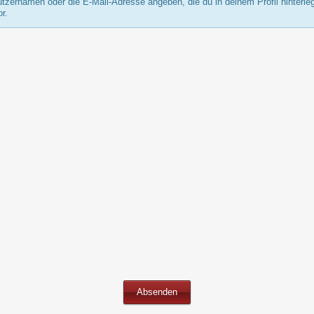
rnamen oder die E-Mail-Adresse angeben, die du in deinem Profil hinterlegt
r.