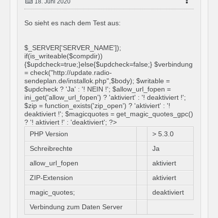
18. Juni 2020
So sieht es nach dem Test aus:
$_SERVER['SERVER_NAME']);
if(is_writeable($compdir))
{$updcheck=true;}else{$updcheck=false;} $verbindung
= check("http://update.radio-
sendeplan.de/installok.php",$body); $writable =
$updcheck ? 'Ja' : '! NEIN !'; $allow_url_fopen =
ini_get('allow_url_fopen') ? 'aktiviert' : '! deaktiviert !';
$zip = function_exists('zip_open') ? 'aktiviert' : '!
deaktiviert !'; $magicquotes = get_magic_quotes_gpc()
? '! aktiviert !' : 'deaktiviert'; ?>
PHP Version
> 5.3.0
Schreibrechte
Ja
allow_url_fopen
aktiviert
ZIP-Extension
aktiviert
magic_quotes;
deaktiviert
Verbindung zum Daten Server