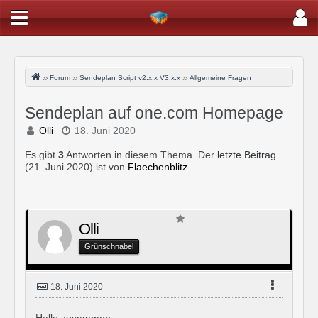
Forum
Sendeplan Script v2.x.x V3.x.x
Allgemeine Fragen
Sendeplan auf one.com Homepage
Olli
18. Juni 2020
Es gibt
3
Antworten in diesem Thema. Der
letzte Beitrag
(
21. Juni 2020
) ist von
Flaechenblitz
.
Olli
Grünschnabel
18. Juni 2020