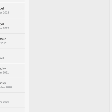
gel
er 2023
gel
er 2023
osko
t 2023
2023
ucky
ar 2021
ucky
mber 2020
er 2020