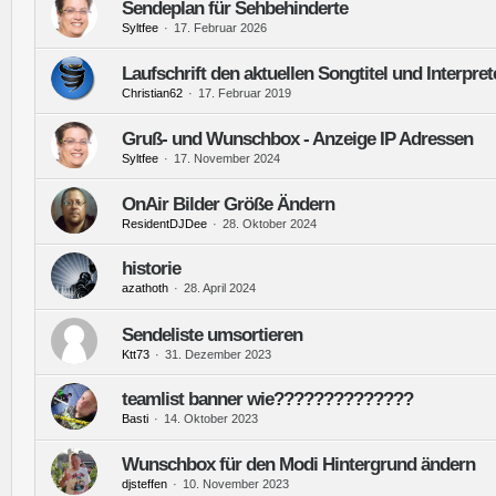
Sendeplan für Sehbehinderte
Syltfee
17. Februar 2026
Laufschrift den aktuellen Songtitel und Interpre
Christian62
17. Februar 2019
Gruß- und Wunschbox - Anzeige IP Adressen
Syltfee
17. November 2024
OnAir Bilder Größe Ändern
ResidentDJDee
28. Oktober 2024
historie
azathoth
28. April 2024
Sendeliste umsortieren
Ktt73
31. Dezember 2023
teamlist banner wie??????????????
Basti
14. Oktober 2023
Wunschbox für den Modi Hintergrund ändern
djsteffen
10. November 2023