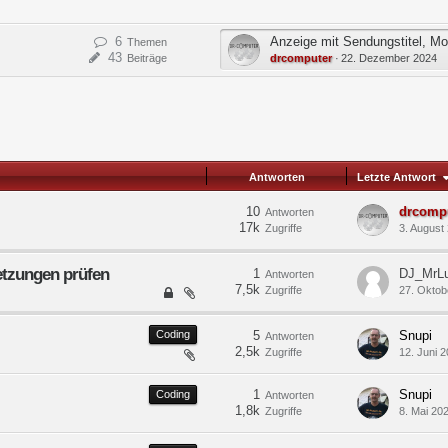
6
Anzeige mit Sendungstitel, M
Themen
43
Beiträge
drcomputer
22. Dezember 2024
Antworten
Letzte Antwort
10
drcomp
Antworten
17k
Zugriffe
3. August
etzungen prüfen
1
DJ_MrL
Antworten
7,5k
Zugriffe
27. Oktob
Coding
5
Snupi
Antworten
2,5k
Zugriffe
12. Juni 
1
Snupi
Coding
Antworten
1,8k
Zugriffe
8. Mai 20