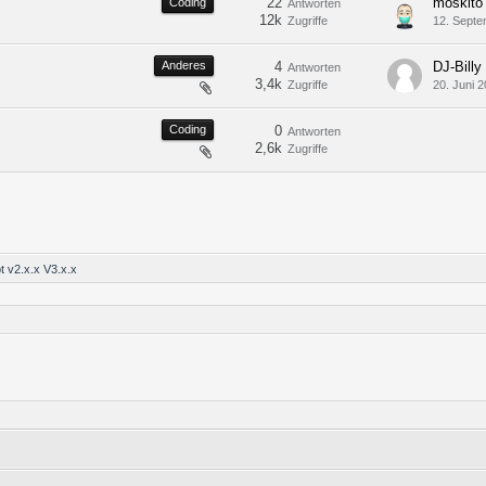
22
moskito
Coding
Antworten
12k
Zugriffe
12. Septe
Anderes
4
DJ-Billy
Antworten
3,4k
Zugriffe
20. Juni 
Coding
0
Antworten
2,6k
Zugriffe
t v2.x.x V3.x.x