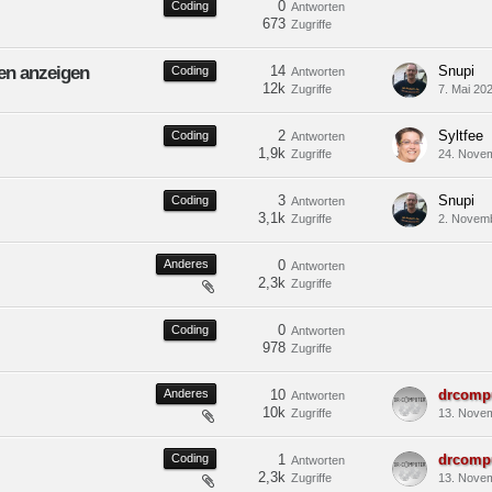
0
Coding
Antworten
673
Zugriffe
ten anzeigen
14
Snupi
Coding
Antworten
12k
Zugriffe
7. Mai 20
2
Syltfee
Coding
Antworten
1,9k
Zugriffe
24. Nove
3
Snupi
Coding
Antworten
3,1k
Zugriffe
2. Novem
Anderes
0
Antworten
2,3k
Zugriffe
0
Coding
Antworten
978
Zugriffe
Anderes
10
drcomp
Antworten
10k
Zugriffe
13. Nove
Coding
1
drcomp
Antworten
2,3k
Zugriffe
13. Nove