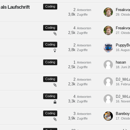
ls Laufschrift
Coding
2
Freakvo
Antworten
3,8k
Zugriffe
29. Oktob
Coding
4
Freakvo
Antworten
2,5k
Zugriffe
27. Oktob
Coding
2
PuppyB
Antworten
3,8k
Zugriffe
16. Augus
1
hasan
Coding
Antworten
2,5k
Zugriffe
18. Juni 
Coding
2
DJ_MrL
Antworten
2,3k
Zugriffe
16. Febru
Coding
4
DJ_MrL
Antworten
3,3k
Zugriffe
16. Nove
Coding
3
Bareboy
Antworten
3,9k
Zugriffe
17. Oktob