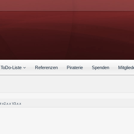
ToDo-Liste
Referenzen
Piraterie
Spenden
Mitglied
t v2.x.x V3.x.x
.