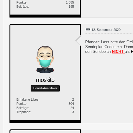
Punkte
1.885
Beiträge
195
12. September 2020
Pfander: Lass bitte den Ord
Sendeplan-Codes ein. Dann e
den Sendeplan
NICHT
als 
moskito
Board-Analytiker
Erhaltene Likes
2
Punkte
304
Beiträge
24
Trophäen
3