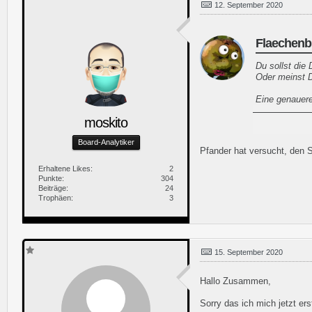
12. September 2020
Flaechenbl
Du sollst die 
Oder meinst 
Eine genauer
moskito
Hast Du die
e
Board-Analytiker
Pfander hat versucht, den S
Erhaltene Likes
2
Punkte
304
Beiträge
24
Trophäen
3
15. September 2020
Hallo Zusammen,
Sorry das ich mich jetzt er