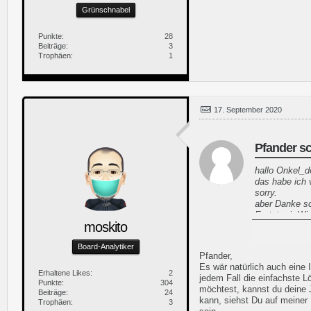
Grünschnabel
Punkte
28
Beiträge
3
Trophäen
1
17. September 2020
Pfander sc
hallo Onkel_
das habe ich 
sorry.
aber Danke sc
Es tut mir Wir
moskito
MIt Freundli
Andi
Board-Analytiker
Pfander,
Es wär natürlich auch eine 
Erhaltene Likes
2
jedem Fall die einfachste L
Punkte
304
möchtest, kannst du deine 
Beiträge
24
kann, siehst Du auf meiner 
Trophäen
3