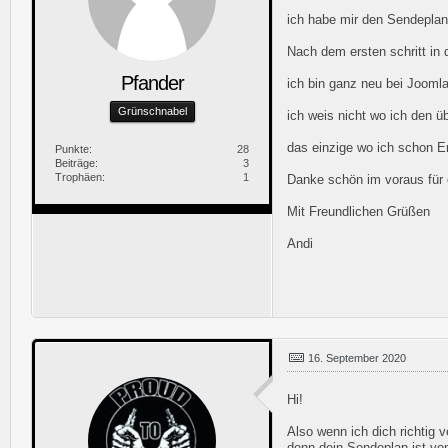
ich habe mir den Sendeplan
Nach dem ersten schritt in
Pfander
ich bin ganz neu bei Joomla
Grünschnabel
ich weis nicht wo ich den üb
das einzige wo ich schon Er
Punkte
28
Beiträge
3
Trophäen
1
Danke schön im voraus für 
Mit Freundlichen Grüßen
Andi
16. September 2020
Hi!
Also wenn ich dich richtig v
denn dein Sendeplan ist vo