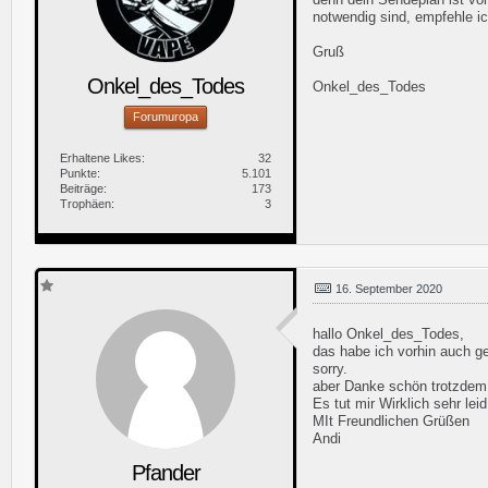
notwendig sind, empfehle i
Gruß
Onkel_des_Todes
Onkel_des_Todes
Forumuropa
Erhaltene Likes
32
Punkte
5.101
Beiträge
173
Trophäen
3
16. September 2020
hallo Onkel_des_Todes,
das habe ich vorhin auch g
sorry.
aber Danke schön trotzdem
Es tut mir Wirklich sehr leid
MIt Freundlichen Grüßen
Andi
Pfander