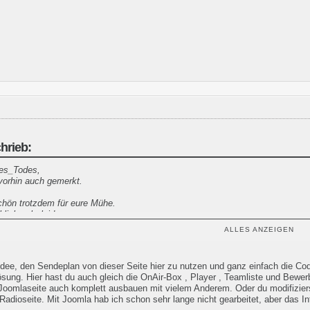
hrieb:
des_Todes,
vorhin auch gemerkt.
hön trotzdem für eure Mühe.
klich sehr leid.
chen Grüßen
ALLES ANZEIGEN
Idee, den Sendeplan von dieser Seite hier zu nutzen und ganz einfach die Code
ösung. Hier hast du auch gleich die OnAir-Box , Player , Teamliste und Bewer
Joomlaseite auch komplett ausbauen mit vielem Anderem. Oder du modifizie
Radioseite. Mit Joomla hab ich schon sehr lange nicht gearbeitet, aber das I