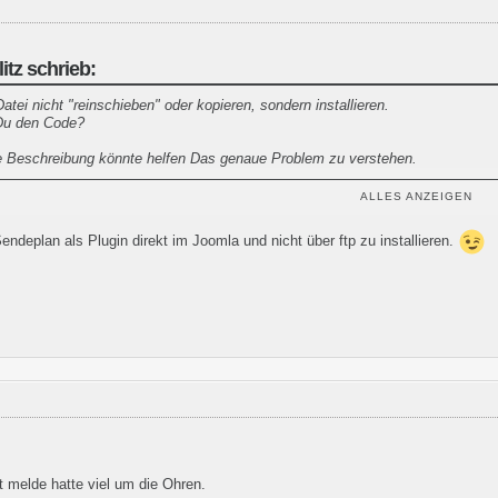
itz schrieb:
Datei nicht "reinschieben" oder kopieren, sondern installieren.
Du den Code?
e Beschreibung könnte helfen Das genaue Problem zu verstehen.
rsten Schritte zum Sendeplan (Klick!)
gelesen und befolgt?
ALLES ANZEIGEN
endeplan als Plugin direkt im Joomla und nicht über ftp zu installieren.
st melde hatte viel um die Ohren.