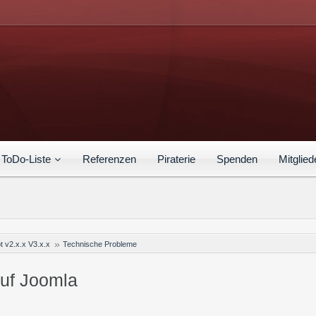
ToDo-Liste
Referenzen
Piraterie
Spenden
Mitglied
t v2.x.x V3.x.x
Technische Probleme
uf Joomla