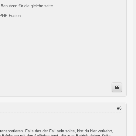
enutzen für die gleiche seite.
 PHP Fusion.
#6
sportieren. Falls das der Fall sein sollte, bist du hier verkehrt,
rfahrung mit den Abläufen hast, die zum Betrieb deiner Seite