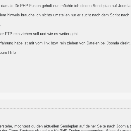
 damals für PHP Fusion geholt nun möchte ich diesen Sendeplan auf Joomla B
 dem hinweis brauche ich nichts umstellen nur er sucht nach dem Script nach
.
er FTP rein ziehen soll und wie es weiter geht.
fahrung habe ist mit vom link bzw. rein ziehen von Dateien bei Joomla direkt.
eure Hilfe
erstehe, möchtest du den aktuellen Sendeplan auf deiner Seite nach Joomla tran
n der Firma Systemweb und nur für PHP-Fusion programmiert. Wenn du wenig E