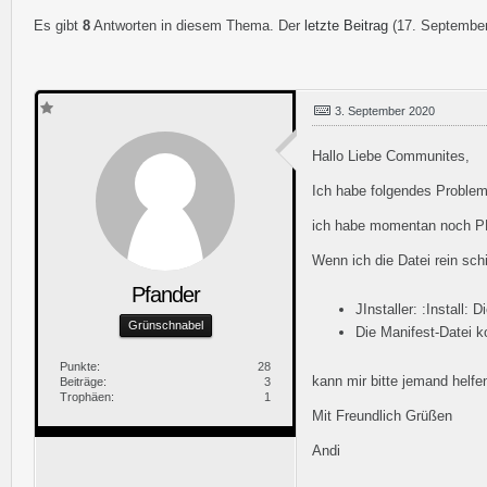
Es gibt
8
Antworten in diesem Thema. Der
letzte Beitrag
(
17. Septembe
3. September 2020
Hallo Liebe Communites,
Ich habe folgendes Problem
ich habe momentan noch PH
Wenn ich die Datei rein sc
Pfander
JInstaller: :Install:
Grünschnabel
Die Manifest-Datei k
Punkte
28
kann mir bitte jemand helfe
Beiträge
3
Trophäen
1
Mit Freundlich Grüßen
Andi