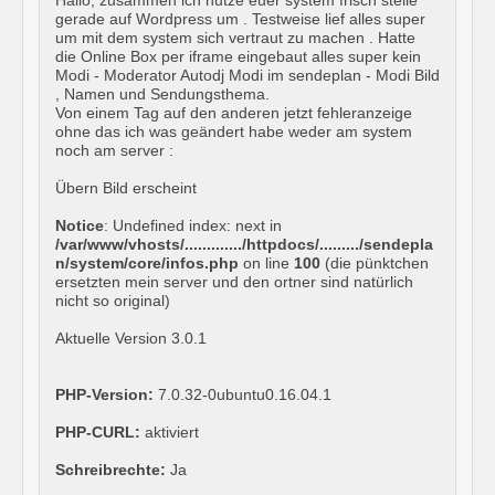
Hallo, zusammen ich nutze euer system frisch stelle
gerade auf Wordpress um . Testweise lief alles super
um mit dem system sich vertraut zu machen . Hatte
die Online Box per iframe eingebaut alles super kein
Modi - Moderator Autodj Modi im sendeplan - Modi Bild
, Namen und Sendungsthema.
Von einem Tag auf den anderen jetzt fehleranzeige
ohne das ich was geändert habe weder am system
noch am server :
Übern Bild erscheint
Notice
: Undefined index: next in
/var/www/vhosts/............./httpdocs/........./sendepla
n/system/core/infos.php
on line
100
(die pünktchen
ersetzten mein server und den ortner sind natürlich
nicht so original)
Aktuelle Version 3.0.1
PHP-Version:
7.0.32-0ubuntu0.16.04.1
PHP-CURL:
aktiviert
Schreibrechte:
Ja