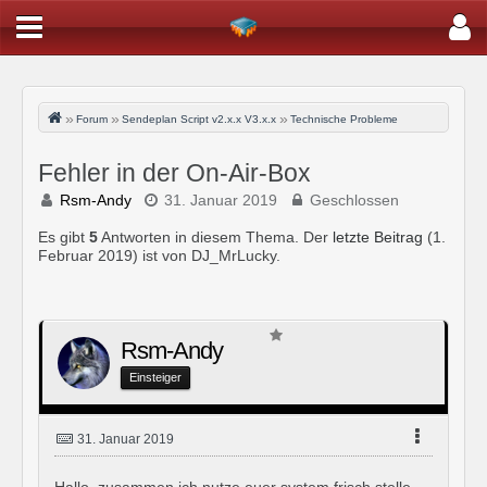
Forum
Sendeplan Script v2.x.x V3.x.x
Technische Probleme
Fehler in der On-Air-Box
Rsm-Andy
31. Januar 2019
Geschlossen
Es gibt
5
Antworten in diesem Thema. Der
letzte Beitrag
(
1.
Februar 2019
) ist von DJ_MrLucky.
Rsm-Andy
Einsteiger
31. Januar 2019