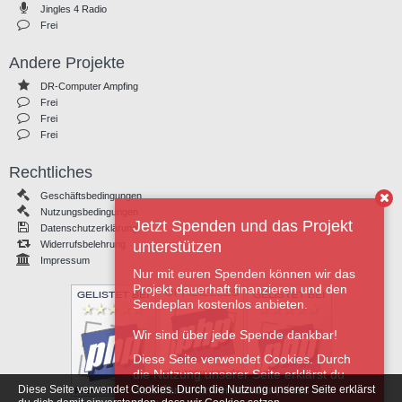
Jingles 4 Radio
Frei
Andere Projekte
DR-Computer Ampfing
Frei
Frei
Frei
Rechtliches
Geschäftsbedingungen
Nutzungsbedingungen
Jetzt Spenden und das Projekt
Datenschutzerklärung
unterstützen
Widerrufsbelehrung
Impressum
Nur mit euren Spenden können wir das
Projekt dauerhaft finanzieren und den
Sendeplan kostenlos anbieten.
Wir sind über jede Spende dankbar!
Diese Seite verwendet Cookies. Durch
die Nutzung unserer Seite erklärst du
dich damit einverstanden, dass wir
Diese Seite verwendet Cookies. Durch die Nutzung unserer Seite erklärst