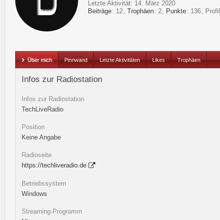
Letzte Aktivität:
14. März 2020
Beiträge
12
Trophäen
2
Punkte
136
Profi
Über mich
Pinnwand
Letzte Aktivitäten
Likes
Trophäen
Infos zur Radiostation
Infos zur Radiostation
TechLiveRadio
Position
Keine Angabe
Radioseite
https://techliveradio.de
Betriebssystem
Windows
Streaming-Programm