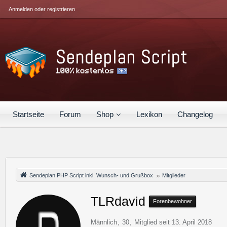
Anmelden oder registrieren
Startseite
Forum
Shop
Lexikon
Changelog
Sendeplan PHP Script inkl. Wunsch- und Grußbox
Mitglieder
TLRdavid
Forenbewohner
Männlich
30
Mitglied seit 13. April 2018