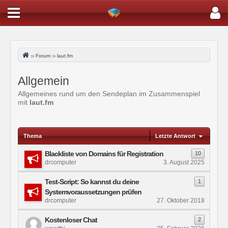
Forum
laut.fm
Allgemein
Allgemeines rund um den Sendeplan im Zusammenspiel
mit
laut.fm
Thema
Letzte Antwort
Blackliste von Domains für Registration
10
drcomputer
3. August 2025
Test-Script: So kannst du deine
1
Systemvoraussetzungen prüfen
drcomputer
27. Oktober 2018
Kostenloser Chat
2