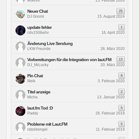
woerthi
25. Februar 2026
Neuer Chat
25
DJ Gnomi
15. August 2024
update fehler
1
cdv1508whv
16. April 2020
Änderung Live Sendung
LKW Freunde
26. März 2020
Vorbereitungen für die Integration von laut.FM
13
DJ_MrLucky
20. März 2020
Pin Chat
8
Meik
3. Februar 2020
Titel anzeige
2
Micha
13. Januar 2020
laut.fm Tod :D
5
Paddy
26. Februar 2019
Probleme mit Laut.FM
5
ratzebengel
11. Februar 2019