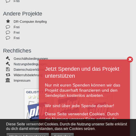
Frei
Andere Projekte
DR-Computer Ampfing
Frei
Frei
Frei
Rechtliches
Geschäftsbedingungen
Nutzungsbedingungen
Jetzt Spenden und das Projekt
Datenschutzerklärung
unterstützen
Widerrufsbelehrung
Impressum
Nur mit euren Spenden können wir das
Projekt dauerhaft finanzieren und den
Sendeplan kostenlos anbieten.
Wir sind über jede Spende dankbar!
Diese Seite verwendet Cookies. Durch
die Nutzung unserer Seite erklärst du
dich damit einverstanden, dass wir
Diese Seite verwendet Cookies. Durch die Nutzung unserer Seite erklärst
du dich damit einverstanden, dass wir Cookies setzen.
Cookies setzen.