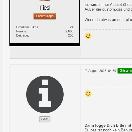
Es wird immer ALLES übers
Fiesi
Außer die custom.css und d
Forumuropa
Wenn du etwas an den tpl od
Erhaltene Likes
24
Punkte
2.600
Beiträge
203
Gäste In
7. August 2026, 04:59
Gast
Dann logge Dich bitte mi
Du besitzt noch kein Benutz