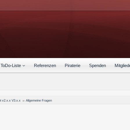
ToDo-Liste
Referenzen
Piraterie
Spenden
Mitglied
t v2.x.x V3.x.x
Allgemeine Fragen