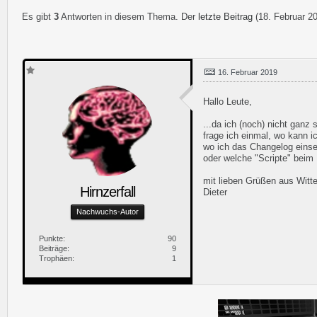
Es gibt
3
Antworten in diesem Thema. Der
letzte Beitrag
(
18. Februar 2
16. Februar 2019
Hallo Leute,
...da ich (noch) nicht ganz s
frage ich einmal, wo kann 
wo ich das Changelog eins
oder welche "Scripte" beim
mit lieben Grüßen aus Witt
Hirnzerfall
Dieter
Nachwuchs-Autor
Punkte
90
Beiträge
9
Trophäen
1