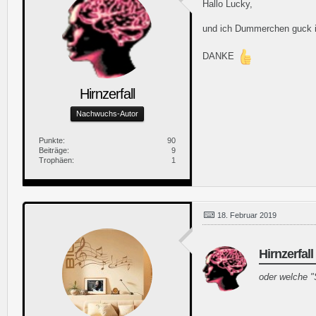
Hallo Lucky,
und ich Dummerchen guck i
DANKE
Hirnzerfall
Nachwuchs-Autor
Punkte
90
Beiträge
9
Trophäen
1
18. Februar 2019
Hirnzerfall
oder welche "