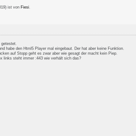
019
) ist von
Fiesi
.
getestet.
und habe den Html5 Player mal eingebaut. Der hat aber keine Funktion.
ücken auf Stopp geht es zwar aber wie gesagt der macht kein Piep.
 links steht immer :443 wie verhält sich das?