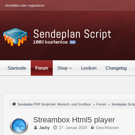
Anmelden oder registrieren
Startseite
Forum
Shop
Lexikon
Changelog
Sendeplan PHP Script inkl. Wunsch- und Grußbox
Forum
Sendeplan Scrip
Streambox Html5 player
Jacky
27. Januar 2019
Geschlossen