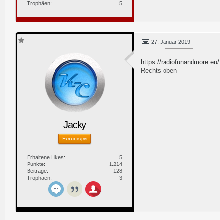
Trophäen
5
27. Januar 2019
https://radiofunandmore.eu
Rechts oben
Jacky
Forumopa
Erhaltene Likes
5
Punkte
1.214
Beiträge
128
Trophäen
3