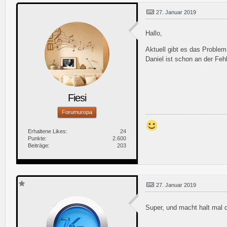
27. Januar 2019
Hallo,
Aktuell gibt es das Proble
Daniel ist schon an der Fe
Fiesi
Forumuropa
Erhaltene Likes
24
Punkte
2.600
Beiträge
203
27. Januar 2019
Super, und macht halt mal d