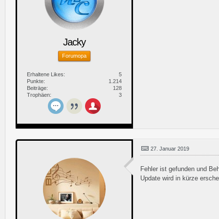
Jacky
Forumopa
Erhaltene Likes
5
Punkte
1.214
Beiträge
128
Trophäen
3
27. Januar 2019
Fehler ist gefunden und Be
Update wird in kürze ersch