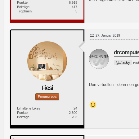
Punkte
6.919
Beiträge
417
Trophäen
5
27. Januar 2019
drcompute
Jacky
wel
Den virtuellen - denn nen ge
Fiesi
Forumuropa
Erhaltene Likes
24
Punkte
2.600
Beiträge
203