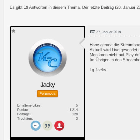
Es gibt
19
Antworten in diesem Thema. Der
letzte Beitrag
(
28. Januar 2
27. Januar 2019
Habe gerade die Streambox 
Aktuell wird Live gesendet 
Man kann nicht auf Play dr
Im Übrigen in den Streambox
Lg Jacky
Jacky
Forumopa
Erhaltene Likes
5
Punkte
1.214
Beiträge
128
Trophäen
3