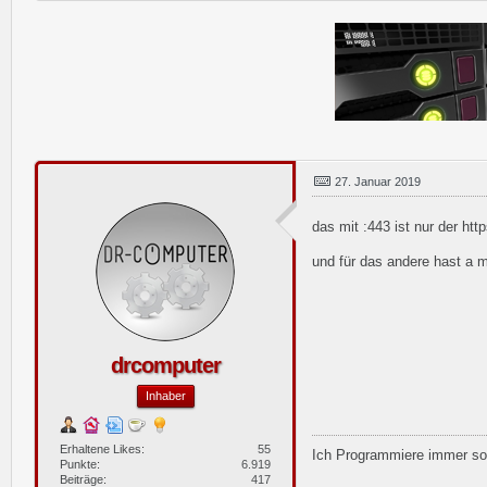
27. Januar 2019
das mit :443 ist nur der http
und für das andere hast a 
drcomputer
Inhaber
Erhaltene Likes
55
Ich Programmiere immer so,
Punkte
6.919
Beiträge
417