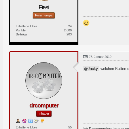
Fiesi
Forumuropa
Erhaltene Likes
24
Punkte
2.600
Beiträge
203
27. Januar 2019
Jacky
welchen Butten 
drcomputer
Inhaber
Erhaltene Likes
55
Ich Programmiere immer so,