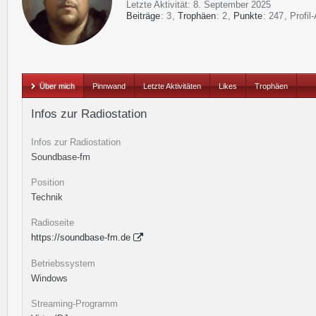
Letzte Aktivität:
8. September 2025
Beiträge
3
Trophäen
2
Punkte
247
Profil
Über mich
Pinnwand
Letzte Aktivitäten
Likes
Trophäen
Infos zur Radiostation
Infos zur Radiostation
Soundbase-fm
Position
Technik
Radioseite
https://soundbase-fm.de
Betriebssystem
Windows
Streaming-Programm