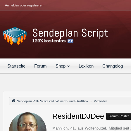
Anmelden oder registrieren
Startseite
Forum
Shop
Lexikon
Changelog
Sendeplan PHP Script inkl. Wunsch- und Grußbox
Mitglieder
ResidentDJDee
Stamm-Poster
Männlich
41
aus Wolfenbüttel
Mitglied sei