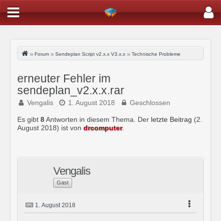
Forum
Sendeplan Script v2.x.x V3.x.x
Technische Probleme
erneuter Fehler im
sendeplan_v2.x.x.rar
Vengalis
1. August 2018
Geschlossen
Es gibt
8
Antworten in diesem Thema. Der
letzte Beitrag
(
2.
August 2018
) ist von
drcomputer
.
Vengalis
Gast
1. August 2018