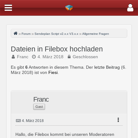
Forum
Sendeplan Script v2.x.x V3.x.x
Allgemeine Fragen
Dateien in Filebox hochladen
Franc
4. März 2018
Geschlossen
Es gibt
6
Antworten in diesem Thema. Der
letzte Beitrag
(
6.
März 2018
) ist von
Fiesi
.
Franc
Gast
4. März 2018
Hallo, die Filebox kommt bei unseren Moderatoren