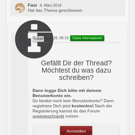
Fiesi
6. März 2018
Hat das Thema geschlossen
6. August 2026, 08:16
Gäste Informationen
Gast
Gefällt Dir der Thread?
Möchtest du was dazu
schreiben?
Dann logge Dich bitte mit deinem
Benutzerkonto ein.
Du besitzt noch kein Benutzerkonto? Dann
registriere Dich jetzt
kostenlos!
Nach der
Registrierung kannst du das Forum
uneingeschränkt
nutzen.
Anmelden