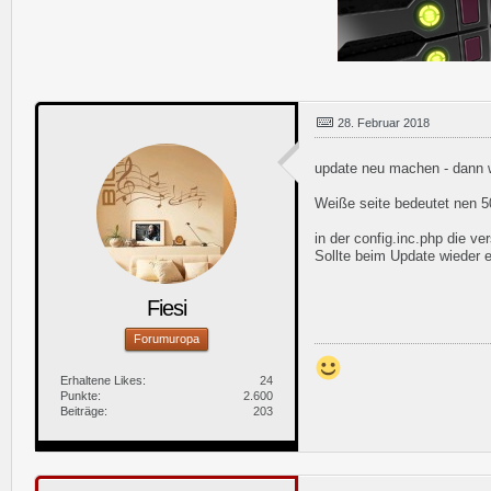
28. Februar 2018
update neu machen - dann w
Weiße seite bedeutet nen 5
in der config.inc.php die v
Sollte beim Update wieder 
Fiesi
Forumuropa
Erhaltene Likes
24
Punkte
2.600
Beiträge
203