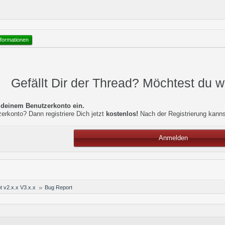
formationen
Gefällt Dir der Thread? Möchtest du 
t deinem Benutzerkonto ein.
erkonto? Dann registriere Dich jetzt
kostenlos!
Nach der Registrierung kann
Anmelden
t v2.x.x V3.x.x
Bug Report