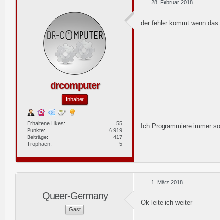
28. Februar 2018
der fehler kommt wenn das 
drcomputer
Inhaber
Erhaltene Likes
55
Ich Programmiere immer so,
Punkte
6.919
Beiträge
417
Trophäen
5
1. März 2018
Queer-Germany
Ok leite ich weiter
Gast