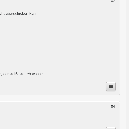
#3
icht überschreben kann
h, der weiß, wo Ich wohne.
#4