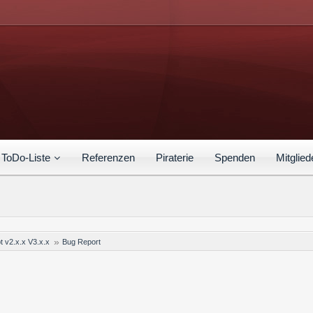
ToDo-Liste
Referenzen
Piraterie
Spenden
Mitglied
t v2.x.x V3.x.x
Bug Report