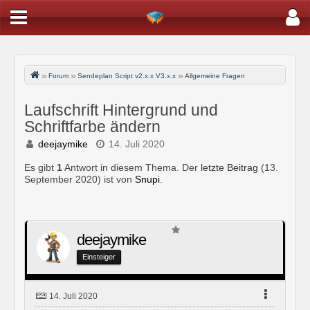
Forum
Sendeplan Script v2.x.x V3.x.x
Allgemeine Fragen
Laufschrift Hintergrund und
Schriftfarbe ändern
deejaymike
14. Juli 2020
Es gibt
1
Antwort in diesem Thema. Der
letzte Beitrag
(
13.
September 2020
) ist von
Snupi
.
deejaymike
Einsteiger
14. Juli 2020