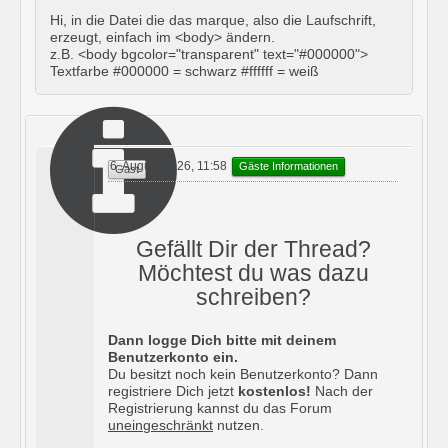
Hi, in die Datei die das marque, also die Laufschrift,
erzeugt, einfach im <body> ändern.
z.B. <body bgcolor="transparent" text="#000000">
Textfarbe #000000 = schwarz #ffffff = weiß
6. August 2026, 11:58
Gäste Informationen
Gast
Gefällt Dir der Thread?
Möchtest du was dazu
schreiben?
Dann logge Dich bitte mit deinem
Benutzerkonto ein.
Du besitzt noch kein Benutzerkonto? Dann
registriere Dich jetzt
kostenlos!
Nach der
Registrierung kannst du das Forum
uneingeschränkt
nutzen.