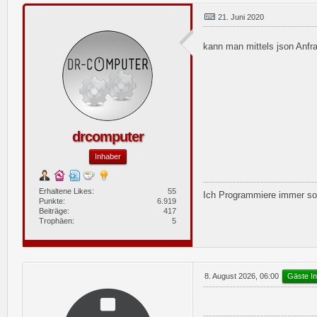
21. Juni 2020
kann man mittels json Anf
drcomputer
Inhaber
Erhaltene Likes
55
Ich Programmiere immer so,
Punkte
6.919
Beiträge
417
Trophäen
5
Gäste In
8. August 2026, 06:00