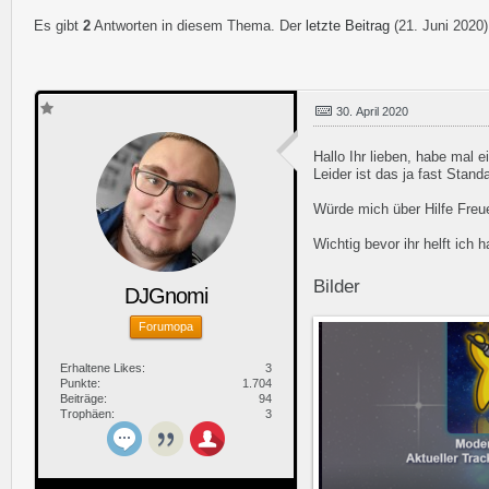
Es gibt
2
Antworten in diesem Thema. Der
letzte Beitrag
(
21. Juni 2020
30. April 2020
Hallo Ihr lieben, habe mal
Leider ist das ja fast Stan
Würde mich über Hilfe Freu
Wichtig bevor ihr helft ic
Bilder
DJGnomi
Forumopa
Erhaltene Likes
3
Punkte
1.704
Beiträge
94
Trophäen
3