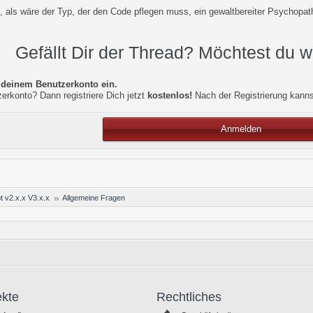
 als wäre der Typ, der den Code pflegen muss, ein gewaltbereiter Psychopat
Gefällt Dir der Thread? Möchtest du 
t deinem Benutzerkonto ein.
erkonto? Dann registriere Dich jetzt
kostenlos!
Nach der Registrierung kann
Anmelden
t v2.x.x V3.x.x
Allgemeine Fragen
ekte
Rechtliches