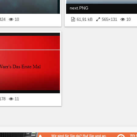
next.PNG
424
10
61,91 kB
565×131
10
178
11