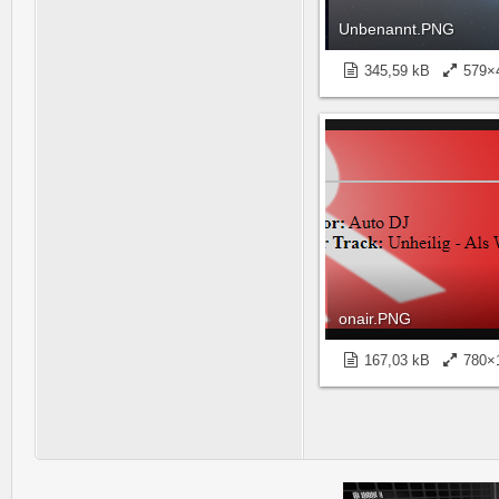
Unbenannt.PNG
345,59 kB
579×
onair.PNG
167,03 kB
780×