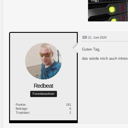
21. Juni 2020
Guten Tag,
das würde mich auch intres
Redbeat
Forenbewohner
Punkte
181
Beiträge
6
Trophäen
2