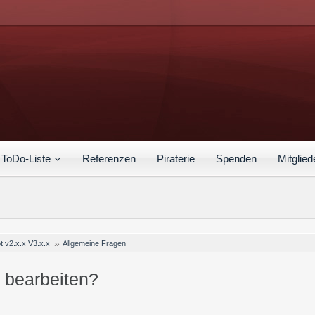
ToDo-Liste
Referenzen
Piraterie
Spenden
Mitglied
t v2.x.x V3.x.x
Allgemeine Fragen
 bearbeiten?