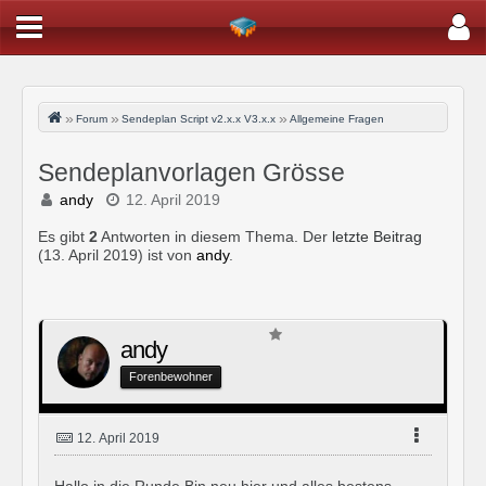
Forum
Sendeplan Script v2.x.x V3.x.x
Allgemeine Fragen
Sendeplanvorlagen Grösse
andy
12. April 2019
Es gibt
2
Antworten in diesem Thema. Der
letzte Beitrag
(
13. April 2019
) ist von
andy
.
andy
Forenbewohner
12. April 2019