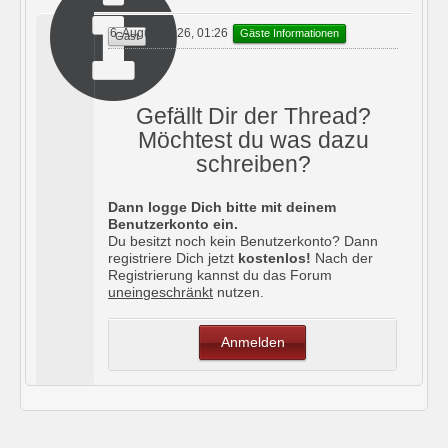
6. August 2026, 01:26
Gäste Informationen
Gast
Gefällt Dir der Thread?
Möchtest du was dazu
schreiben?
Dann logge Dich bitte mit deinem
Benutzerkonto ein.
Du besitzt noch kein Benutzerkonto? Dann
registriere Dich jetzt
kostenlos!
Nach der
Registrierung kannst du das Forum
uneingeschränkt
nutzen.
Anmelden