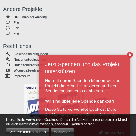
Andere Projekte
DR-Computer Ampfing
Frei
Frei
Frei
Rechtliches
Geschäftsbedingungen
Nutzungsbedingungen
Jetzt Spenden und das Projekt
Datenschutzerklärung
unterstützen
Widerrufsbelehrung
Impressum
Nur mit euren Spenden können wir das
Projekt dauerhaft finanzieren und den
Sendeplan kostenlos anbieten.
Wir sind über jede Spende dankbar!
Diese Seite verwendet Cookies. Durch
die Nutzung unserer Seite erklärst du
dich damit einverstanden, dass wir
Diese Seite verwendet Cookies. Durch die Nutzung unserer Seite erklärst
du dich damit einverstanden, dass wir Cookies setzen.
Cookies setzen.
Weitere Informationen
Schließen
Registrieren
Anmelden