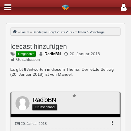
Forum
Sendeplan Script v2.x.x V3.x.x
Ideen & Vorschläge
Icecast hinzufügen
RadioBN
20. Januar 2018
Umgesetzt
Geschlossen
Es gibt
8
Antworten in diesem Thema. Der
letzte Beitrag
(
20. Januar 2018
) ist von Manuel.
RadioBN
Grünschnabel
20. Januar 2018