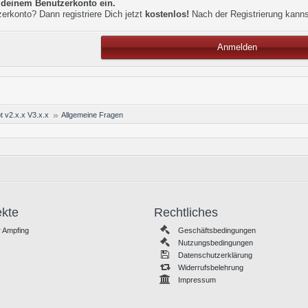
t deinem Benutzerkonto ein.
erkonto? Dann registriere Dich jetzt
kostenlos!
Nach der Registrierung kann
Anmelden
t v2.x.x V3.x.x
Allgemeine Fragen
ekte
Rechtliches
 Ampfing
Geschäftsbedingungen
Nutzungsbedingungen
Datenschutzerklärung
Widerrufsbelehrung
Impressum