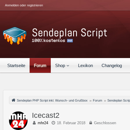
Anmelden oder registrieren
Startseite
Forum
Shop
Lexikon
Changelog
Sendeplan PHP Script inkl. Wunsch- und Grußbox
Forum
Sendeplan Scrip
Icecast2
mhr24
18. Februar 2018
Geschlossen