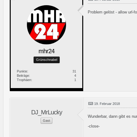
Problem gelöst - allow url-fo
mhr24
Grünschnabel
Punkte
31
Beiträge
4
Trophäen
1
19. Februar 2018
DJ_MrLucky
Wunderbar, dann gibt es nu
Gast
-close-