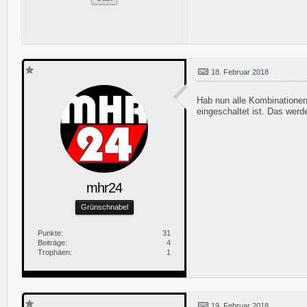
18. Februar 2018
Hab nun alle Kombinationen 
eingeschaltet ist. Das werd
mhr24
Grünschnabel
Punkte
31
Beiträge
4
Trophäen
1
19. Februar 2018