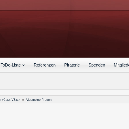
ToDo-Liste
Referenzen
Piraterie
Spenden
Mitglied
t v2.x.x V3.x.x
Allgemeine Fragen