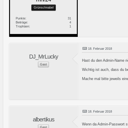
Grünschnabel
Punkte
31
Beiträge
4
Trophäen
1
18. Februar 2018
DJ_MrLucky
Hast du den Admin-Name ric
Gast
Wichtig ist auch, dass du b
Mache mal bitte jeweils ein
18. Februar 2018
albertikus
Wenn da Admin-Passwort st
Gast