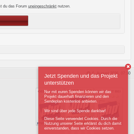
st du das Forum
uneingeschränkt
nutzen.
6. August 2026, 07:30
Jetzt Spenden und das Projekt
unterstützen
Nur mit euren Spenden können wir das
Projekt dauerhaft finanzieren und den
Sendeplan kostenlos anbieten.
Wir sind über jede Spende dankbar!
Diese Seite verwendet Cookies. Durch die
Nutzung unserer Seite erklärst du dich damit
einverstanden, dass wir Cookies setzen.