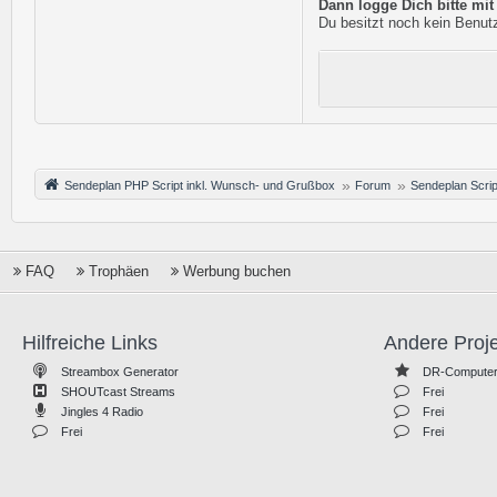
Dann logge Dich bitte mi
Du besitzt noch kein Benutz
Sendeplan PHP Script inkl. Wunsch- und Grußbox
Forum
Sendeplan Scrip
FAQ
Trophäen
Werbung buchen
Hilfreiche Links
Andere Proj
Streambox Generator
DR-Computer
SHOUTcast Streams
Frei
Jingles 4 Radio
Frei
Frei
Frei