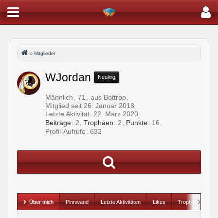
Mitglieder
WJordan
Neuling
Männlich
71
aus Bottrop
Mitglied seit 26. Januar 2018
Letzte Aktivität:
22. März 2020
Beiträge
2
Trophäen
2
Punkte
16
Profil-Aufrufe
632
Über mich
Pinnwand
Letzte Aktivitäten
Likes
Trophäen