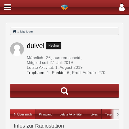
Mitglieder
duivel
Neuling
Männlich
26
aus remscheid
Mitglied seit 27. Juli 2019
Letzte Aktivität:
1. August 2019
Trophäen
1
Punkte
6
Profil-Aufrufe
270
Über mich
Pinnwand
Letzte Aktivitäten
Likes
Trophäen
Infos zur Radiostation