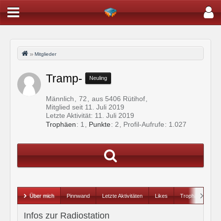
Mitglieder
Tramp-
Neuling
Männlich
72
aus 5406 Rütihof
Mitglied seit 11. Juli 2019
Letzte Aktivität:
11. Juli 2019
Trophäen
1
Punkte
2
Profil-Aufrufe
1.027
Über mich
Pinnwand
Letzte Aktivitäten
Likes
Trophäen
Infos zur Radiostation