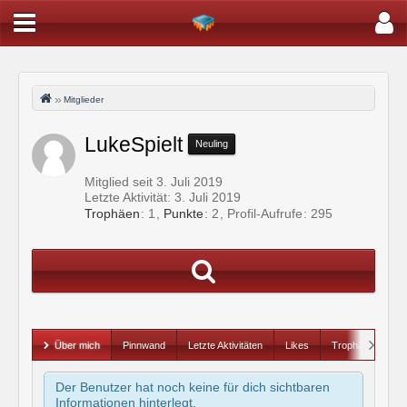
Mitglieder
LukeSpielt
Neuling
Mitglied seit 3. Juli 2019
Letzte Aktivität:
3. Juli 2019
Trophäen
1
Punkte
2
Profil-Aufrufe
295
Über mich
Pinnwand
Letzte Aktivitäten
Likes
Trophäen
Der Benutzer hat noch keine für dich sichtbaren
Informationen hinterlegt.