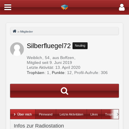
Mitglieder
Silberfluegel72
Neuling
Weiblich
54
aus Boffzen
Mitglied seit 9. Juni 2019
Letzte Aktivität:
13. April 2020
Trophäen
1
Punkte
12
Profil-Aufrufe
306
Über mich
Pinnwand
Letzte Aktivitäten
Likes
Trophäen
Infos zur Radiostation