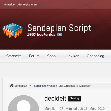
Anmelden oder registrieren
Startseite
Forum
Shop
Lexikon
Changelog
Sendeplan PHP Script inkl. Wunsch- und Grußbox
Mitglieder
decideit
Neuling
Männlich
27
Mitglied seit 18. März 2019