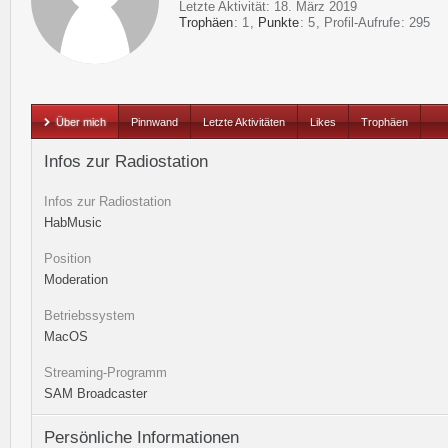
Letzte Aktivität:
18. März 2019
Trophäen
1
Punkte
5
Profil-Aufrufe
295
Über mich
Pinnwand
Letzte Aktivitäten
Likes
Trophäen
Infos zur Radiostation
Infos zur Radiostation
HabMusic
Position
Moderation
Betriebssystem
MacOS
Streaming-Programm
SAM Broadcaster
Persönliche Informationen