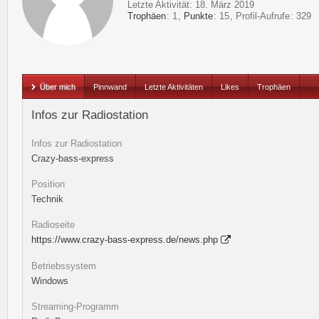
Letzte Aktivität:
18. März 2019
Trophäen
1
Punkte
15
Profil-Aufrufe
329
Über mich
Pinnwand
Letzte Aktivitäten
Likes
Trophäen
Infos zur Radiostation
Infos zur Radiostation
Crazy-bass-express
Position
Technik
Radioseite
https://www.crazy-bass-express.de/news.php
Betriebssystem
Windows
Streaming-Programm