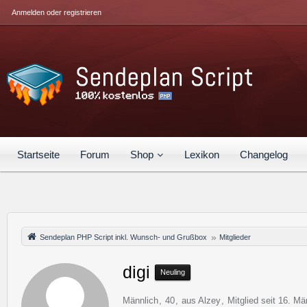
Anmelden oder registrieren
Startseite
Forum
Shop
Lexikon
Changelog
Sendeplan PHP Script inkl. Wunsch- und Grußbox
Mitglieder
digi
Neuling
Männlich
40
aus Alzey
Mitglied seit 16. M