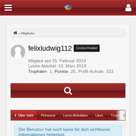
Mitglieder
felixludwig112
Grünschnabel
Mitglied seit 25. Februar 2019
Letzte Aktivität:
10. März 2019
Trophäen
1
Punkte
25
Profil-Aufrufe
323
Über mich
Pinnwand
Letzte Aktivitäten
Likes
Trophäen
Der Benutzer hat noch keine für dich sichtbaren
Informationen hinterlegt.