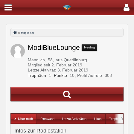
Mitglieder
ModiBlueLounge
Neuling
Männlich
58
aus Quedlinburg
Mitglied seit 2. Februar 2019
Letzte Aktivität:
3. Februar 2019
Trophäen
1
Punkte
10
Profil-Aufrufe
308
Über mich
Pinnwand
Letzte Aktivitäten
Likes
Trophäen
Infos zur Radiostation