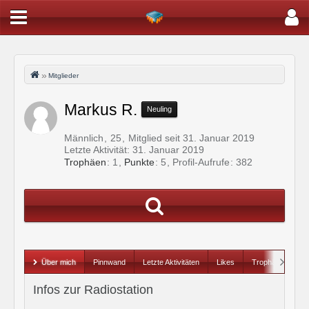
Mitglieder
Markus R.
Neuling
Männlich
25
Mitglied seit 31. Januar 2019
Letzte Aktivität:
31. Januar 2019
Trophäen
1
Punkte
5
Profil-Aufrufe
382
Über mich
Pinnwand
Letzte Aktivitäten
Likes
Trophäen
Infos zur Radiostation