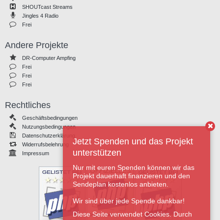
SHOUTcast Streams
Jingles 4 Radio
Frei
Andere Projekte
DR-Computer Ampfing
Frei
Frei
Frei
Rechtliches
Geschäftsbedingungen
Nutzungsbedingungen
Datenschutzerklärung
Jetzt Spenden und das Projekt
Widerrufsbelehrung
unterstützen
Impressum
Nur mit euren Spenden können wir das
Projekt dauerhaft finanzieren und den
Sendeplan kostenlos anbieten.
Wir sind über jede Spende dankbar!
Diese Seite verwendet Cookies. Durch