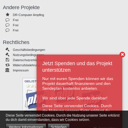
Andere Projekte
DR-Computer Ampfing
Frei
Frei
Frei
Rechtliches
Geschäftsbedingungen
Nutzungsbedingungen
Datenschutzerklärung
Jetzt Spenden und das Projekt
Widerrufsbelehrung
unterstützen
Impressum
Nur mit euren Spenden können wir das
Projekt dauerhaft finanzieren und den
Sendeplan kostenlos anbieten.
Wir sind über jede Spende dankbar!
Diese Seite verwendet Cookies. Durch
die Nutzung unserer Seite erklärst du
dich damit einverstanden, dass wir
Diese Seite verwendet Cookies. Durch die Nutzung unserer Seite erklärst
du dich damit einverstanden, dass wir Cookies setzen.
Cookies setzen.
Weitere Informationen
Schließen