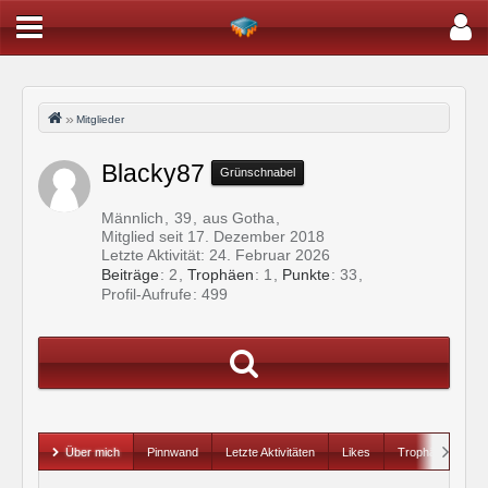
Mitglieder
Blacky87
Grünschnabel
Männlich
39
aus Gotha
Mitglied seit 17. Dezember 2018
Letzte Aktivität:
24. Februar 2026
Beiträge
2
Trophäen
1
Punkte
33
Profil-Aufrufe
499
Über mich
Pinnwand
Letzte Aktivitäten
Likes
Trophäen