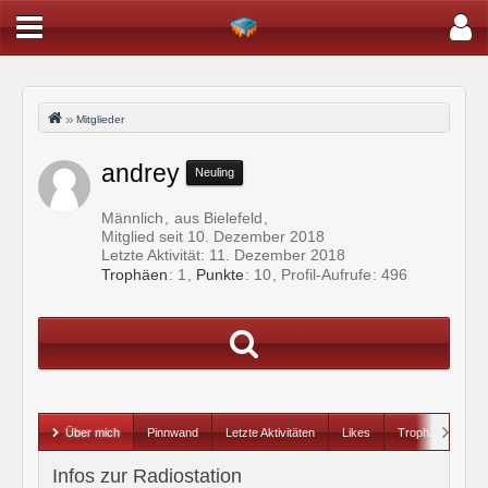
Mitglieder
andrey
Neuling
Männlich
aus Bielefeld
Mitglied seit 10. Dezember 2018
Letzte Aktivität:
11. Dezember 2018
Trophäen
1
Punkte
10
Profil-Aufrufe
496
Über mich
Pinnwand
Letzte Aktivitäten
Likes
Trophäen
Infos zur Radiostation