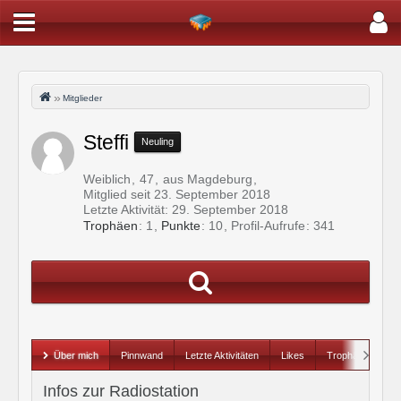
Mitglieder
Steffi
Neuling
Weiblich
47
aus Magdeburg
Mitglied seit 23. September 2018
Letzte Aktivität:
29. September 2018
Trophäen
1
Punkte
10
Profil-Aufrufe
341
Über mich
Pinnwand
Letzte Aktivitäten
Likes
Trophäen
Infos zur Radiostation