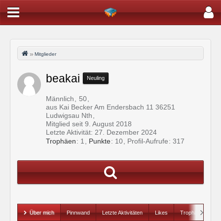
Mitglieder
beakai
Neuling
Männlich
50
aus Kai Becker Am Endersbach 11 36251
Ludwigsau Nth
Mitglied seit 9. August 2018
Letzte Aktivität:
27. Dezember 2024
Trophäen
1
Punkte
10
Profil-Aufrufe
317
Über mich
Pinnwand
Letzte Aktivitäten
Likes
Trophäen