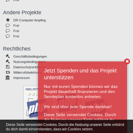
Frei
Andere Projekte
DR-Computer Ampfing
Frei
Frei
Frei
Rechtliches
Geschäftsbedingungen
Nutzungsbedingungen
Datenschutzerklärung
Jetzt Spenden und das Projekt
Widerrufsbelehrung
unterstützen
Impressum
Nur mit euren Spenden können wir das
Projekt dauerhaft finanzieren und den
Sendeplan kostenlos anbieten.
Wir sind über jede Spende dankbar!
Diese Seite verwendet Cookies. Durch
die Nutzung unserer Seite erklärst du
dich damit einverstanden, dass wir
Diese Seite verwendet Cookies. Durch die Nutzung unserer Seite erklärst
du dich damit einverstanden, dass wir Cookies setzen.
Cookies setzen.