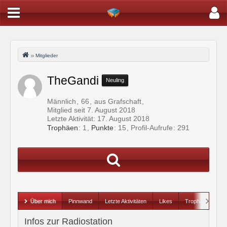
Mitglieder
TheGandi
Neuling
Männlich
66
aus Grafschaft
Mitglied seit 7. August 2018
Letzte Aktivität:
17. August 2018
Trophäen
1
Punkte
15
Profil-Aufrufe
291
Über mich
Pinnwand
Letzte Aktivitäten
Likes
Trophäen
Infos zur Radiostation