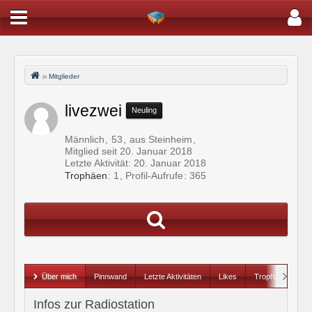
Mitglieder
livezwei
Neuling
Männlich
53
aus Steinheim
Mitglied seit 20. Januar 2018
Letzte Aktivität:
20. Januar 2018
Trophäen
1
Profil-Aufrufe
365
Über mich
Pinnwand
Letzte Aktivitäten
Likes
Trophäen
Infos zur Radiostation