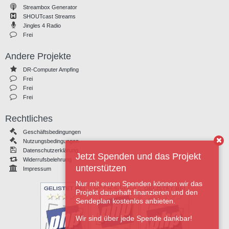
Streambox Generator
SHOUTcast Streams
Jingles 4 Radio
Frei
Andere Projekte
DR-Computer Ampfing
Frei
Frei
Frei
Rechtliches
Geschäftsbedingungen
Nutzungsbedingungen
Datenschutzerklärung
Jetzt Spenden und das Projekt
Widerrufsbelehrung
unterstützen
Impressum
Nur mit euren Spenden können wir das
Projekt dauerhaft finanzieren und den
Sendeplan kostenlos anbieten.
Wir sind über jede Spende dankbar!