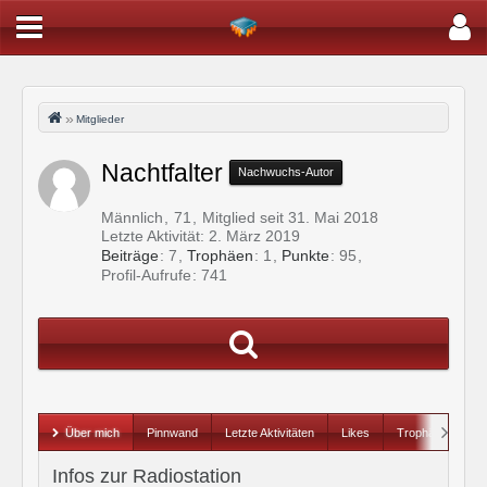
Mitglieder
Nachtfalter
Nachwuchs-Autor
Männlich
71
Mitglied seit 31. Mai 2018
Letzte Aktivität:
2. März 2019
Beiträge
7
Trophäen
1
Punkte
95
Profil-Aufrufe
741
Über mich
Pinnwand
Letzte Aktivitäten
Likes
Trophäen
Infos zur Radiostation