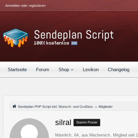
Anmelden oder registrieren
Startseite
Forum
Shop
Lexikon
Changelog
Sendeplan PHP Script inkl. Wunsch- und Grußbox
Mitglieder
silral
Stamm-Poster
Männlich
64
aus Mechernich
Mitglied seit 