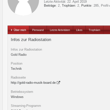
Letzte Aktivität:
22. April 2019
Beiträge
2
Trophäen
2
Punkte
285
Profil
Über mich
Pinnwand
Letzte Aktivitäten
Likes
Trophäen
Infos zur Radiostation
Infos zur Radiostation
Gold Radio
Position
Technik
Radioseite
http://gold-radio-musik-board.de
Betriebssystem
Windows
Streaming-Programm