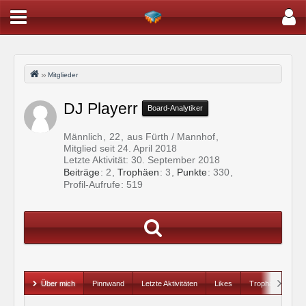
Mitglieder
DJ Playerr
Board-Analytiker
Männlich
22
aus Fürth / Mannhof
Mitglied seit 24. April 2018
Letzte Aktivität:
30. September 2018
Beiträge
2
Trophäen
3
Punkte
330
Profil-Aufrufe
519
Über mich
Pinnwand
Letzte Aktivitäten
Likes
Trophäen