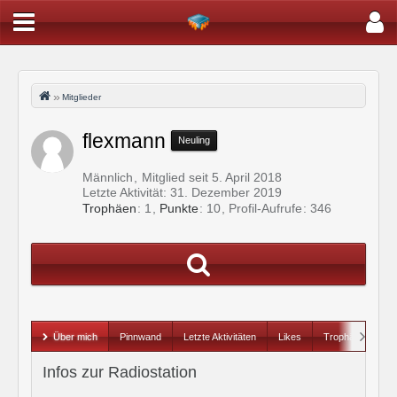
Mitglieder
flexmann
Neuling
Männlich
Mitglied seit 5. April 2018
Letzte Aktivität:
31. Dezember 2019
Trophäen
1
Punkte
10
Profil-Aufrufe
346
Über mich
Pinnwand
Letzte Aktivitäten
Likes
Trophäen
Infos zur Radiostation