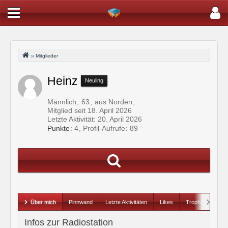
Mitglieder
Heinz
Neuling
Männlich
63
aus Norden
Mitglied seit 18. April 2026
Letzte Aktivität:
20. April 2026
Punkte
4
Profil-Aufrufe
89
Über mich
Pinnwand
Letzte Aktivitäten
Likes
Trophäen
Infos zur Radiostation