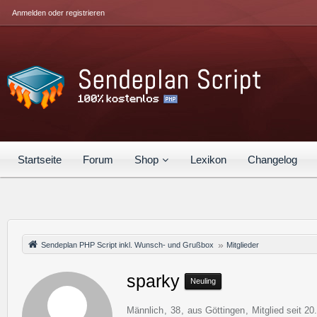
Anmelden oder registrieren
Startseite
Forum
Shop
Lexikon
Changelog
Sendeplan PHP Script inkl. Wunsch- und Grußbox
Mitglieder
sparky
Neuling
Männlich
38
aus Göttingen
Mitglied seit 2