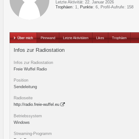
Letzte Aktivität:
22. Januar 2026
Trophäen
1
Punkte
6
Profil-Aufrufe
158
Über mich
Pinnwand
Letzte Aktivitäten
Likes
Trophäen
Infos zur Radiostation
Infos zur Radiostation
Freie Wuffel Radio
Position
Sendeleitung
Radioseite
http://radio.freie-wuffel.eu
Betriebssystem
Windows
Streaming-Programm