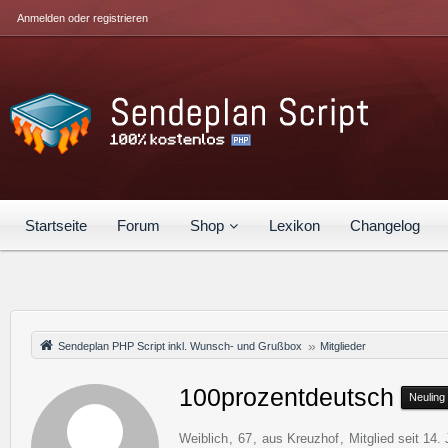
Anmelden oder registrieren
Startseite
Forum
Shop
Lexikon
Changelog
Sendeplan PHP Script inkl. Wunsch- und Grußbox
Mitglieder
100prozentdeutsch
Neuling
Weiblich
67
aus Kreuzhof
Mitglied seit 14.