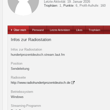
Letzte Aktivität:
19. Januar 2026
Trophäen
1
Punkte
6
Profil-Aufrufe
160
Über mich
Pinnwand
Letzte Aktivitäten
Likes
Trophäen
Infos zur Radiostation
Infos zur Radiostation
hundertprozentdeutsch.stream.laut.fm
Position
Sendeleitung
Radioseite
http://www.radiohundertprozentdeutsch.de
Betriebssystem
Windows
Streaming-Programm