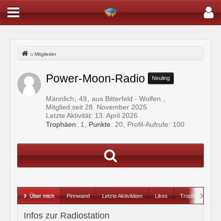
Mitglieder
Power-Moon-Radio
Neuling
Männlich
49
aus Bitterfeld - Wolfen
Mitglied seit 28. November 2025
Letzte Aktivität:
13. April 2026
Trophäen
1
Punkte
20
Profil-Aufrufe
100
Über mich
Pinnwand
Letzte Aktivitäten
Likes
Trophäen
Infos zur Radiostation