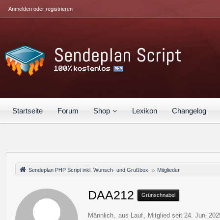
Anmelden oder registrieren
Startseite
Forum
Shop
Lexikon
Changelog
Sendeplan PHP Script inkl. Wunsch- und Grußbox
Mitglieder
DAA212
Grünschnabel
Männlich
aus Lauf
Mitglied seit 24. Juni 202