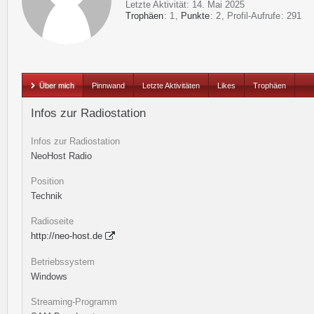
Letzte Aktivität:
14. Mai 2025
Trophäen
1
Punkte
2
Profil-Aufrufe
291
Über mich
Pinnwand
Letzte Aktivitäten
Likes
Trophäen
Infos zur Radiostation
Infos zur Radiostation
NeoHost Radio
Position
Technik
Radioseite
http://neo-host.de
Betriebssystem
Windows
Streaming-Programm