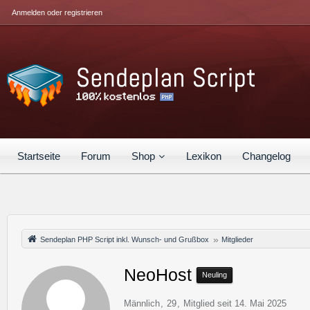
Anmelden oder registrieren
Startseite
Forum
Shop
Lexikon
Changelog
Sendeplan PHP Script inkl. Wunsch- und Grußbox
Mitglieder
NeoHost
Neuling
Männlich
29
Mitglied seit 14. Mai 2025