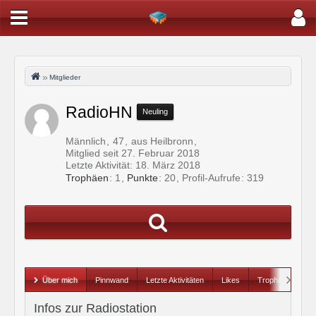
Mitglieder
RadioHN
Neuling
Männlich
47
aus Heilbronn
Mitglied seit 27. Februar 2018
Letzte Aktivität:
18. März 2018
Trophäen
1
Punkte
20
Profil-Aufrufe
319
Über mich
Pinnwand
Letzte Aktivitäten
Likes
Trophäen
Infos zur Radiostation