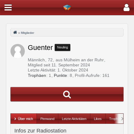
Mitglieder
Guenter
Neuling
Männlich
72
aus Mülheim an der Ruhr
Mitglied seit 11. September 2024
Letzte Aktivität:
1. Oktober 2024
Trophäen
1
Punkte
8
Profil-Aufrufe
161
Über mich
Pinnwand
Letzte Aktivitäten
Likes
Trophäen
Infos zur Radiostation