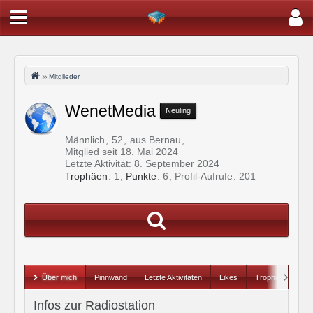
Mitglieder
WenetMedia
Neuling
Männlich
52
aus Bernau
Mitglied seit 18. Mai 2024
Letzte Aktivität:
8. September 2024
Trophäen
1
Punkte
6
Profil-Aufrufe
201
Über mich
Pinnwand
Letzte Aktivitäten
Likes
Trophäen
Infos zur Radiostation