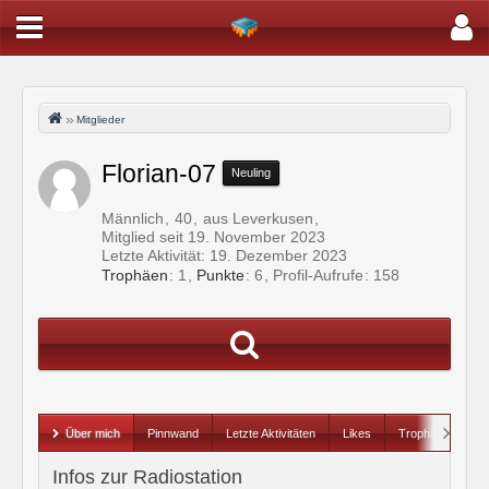
Mitglieder
Florian-07
Neuling
Männlich
40
aus Leverkusen
Mitglied seit 19. November 2023
Letzte Aktivität:
19. Dezember 2023
Trophäen
1
Punkte
6
Profil-Aufrufe
158
Über mich
Pinnwand
Letzte Aktivitäten
Likes
Trophäen
Infos zur Radiostation