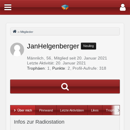
Mitglieder
JanHelgenberger
Neuling
Männlich
56
Mitglied seit 20. Januar 2021
Letzte Aktivität:
20. Januar 2021
Trophäen
1
Punkte
2
Profil-Aufrufe
318
Über mich
Pinnwand
Letzte Aktivitäten
Likes
Trophäen
Infos zur Radiostation